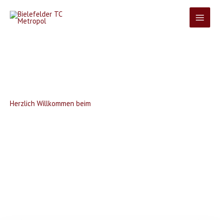
Zum
Inhalt
springen
Herzlich Willkommen beim
Bielefelder TC Metropol
Hier tanzt Bielefeld!