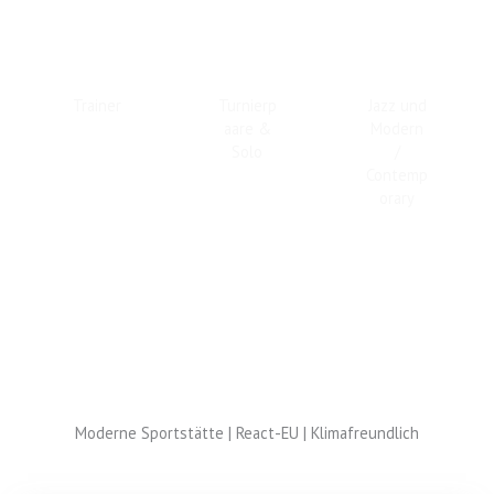
Trainer
Turnierp
Jazz und
aare &
Modern
Solo
/
Contemp
orary
Moderne Sportstätte | React-EU | Klimafreundlich