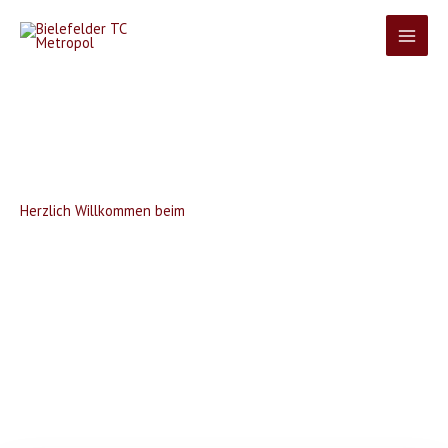
Zum
Inhalt
springen
Herzlich Willkommen beim
Bielefelder TC Metropol
Hier tanzt Bielefeld!