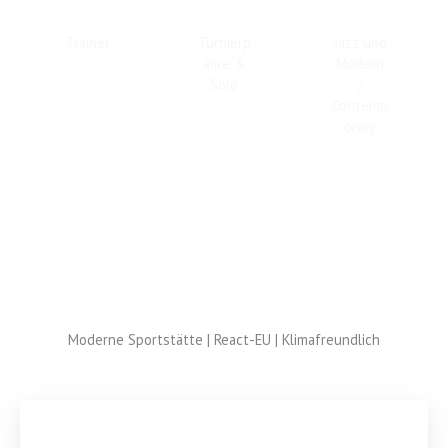
Trainer
Turnierp
Jazz und
aare &
Modern
Solo
/
Contemp
orary
Moderne Sportstätte | React-EU | Klimafreundlich