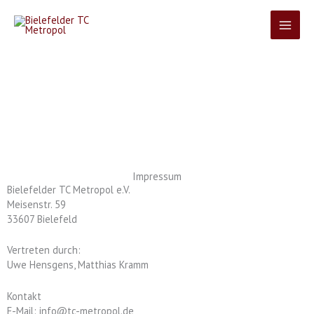
Zum
Inhalt
springen
Impressum
Impressum
Bielefelder TC Metropol e.V.
Meisenstr. 59
33607 Bielefeld
Vertreten durch:
Uwe Hensgens, Matthias Kramm
Kontakt
E-Mail: info@tc-metropol.de