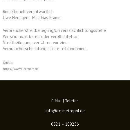
Redaktionell verantwortlich
Uwe Hensgens, Matthias Kramm
Verbraucherstreitbeilegung/Universalschlichtungsstelle
Wir sind nicht bereit oder verpflichtet, an
Streitbeilegungsverfahren vor einer
Verbraucherschlichtungsstelle teilzunehmen.
Quelle:
https://www.e-recht24.de
E-Mail | Telefon
info@tc-metropol.de
0521 – 109256