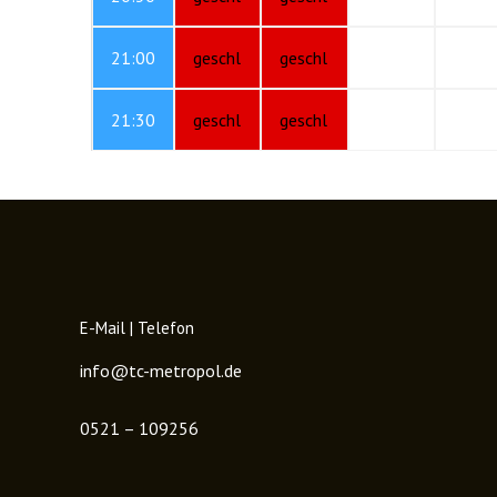
21:00
geschl
geschl
21:30
geschl
geschl
E-Mail | Telefon
info@tc-metropol.de
0521 – 109256