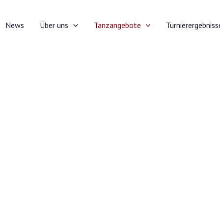
News
Über uns
Tanzangebote
Turnierergebniss
Saalbelegung