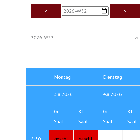
2026-W32
vo
Montag
Dienstag
3.8.2026
4.8.2026
Gr.
Kl.
Gr.
Kl.
Saal
Saal
Saal
Saal
8:30
geschl
geschl