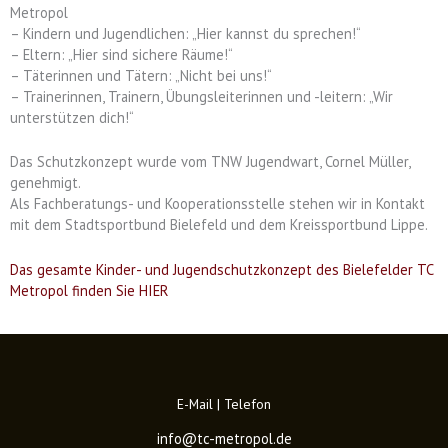
Metropol
– Kindern und Jugendlichen: „Hier kannst du sprechen!“
– Eltern: „Hier sind sichere Räume!“
– Täterinnen und Tätern: „Nicht bei uns!“
– Trainerinnen, Trainern, Übungsleiterinnen und -leitern: „Wir
unterstützen dich!“
Das Schutzkonzept wurde vom TNW Jugendwart, Cornel Müller,
genehmigt.
Als Fachberatungs- und Kooperationsstelle stehen wir in Kontakt
mit dem Stadtsportbund Bielefeld und dem Kreissportbund Lippe.
Das gesamte Kinder- und Jugendschutzkonzept des Bielefelder TC
Metropol finden Sie HIER
E-Mail | Telefon
info@tc-metropol.de