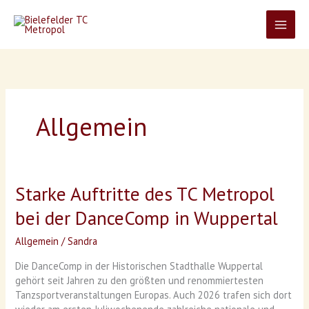
Zum
Inhalt
springen
Allgemein
Starke Auftritte des TC Metropol
Starke
Auftritte
bei der DanceComp in Wuppertal
des
TC
Allgemein
/
Sandra
Metropol
bei
Die DanceComp in der Historischen Stadthalle Wuppertal
der
gehört seit Jahren zu den größten und renommiertesten
DanceComp
Tanzsportveranstaltungen Europas. Auch 2026 trafen sich dort
in