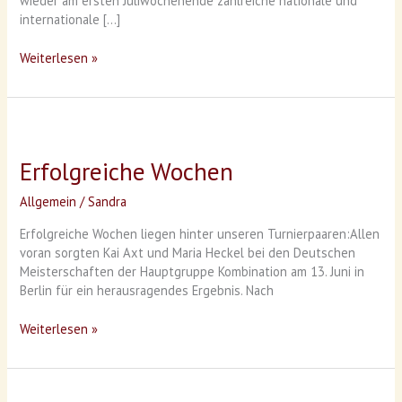
wieder am ersten Juliwochenende zahlreiche nationale und
Wuppertal
internationale […]
Weiterlesen »
Erfolgreiche
Wochen
Erfolgreiche Wochen
Allgemein
/
Sandra
Erfolgreiche Wochen liegen hinter unseren Turnierpaaren:Allen
voran sorgten Kai Axt und Maria Heckel bei den Deutschen
Meisterschaften der Hauptgruppe Kombination am 13. Juni in
Berlin für ein herausragendes Ergebnis. Nach
Weiterlesen »
Bielefelder