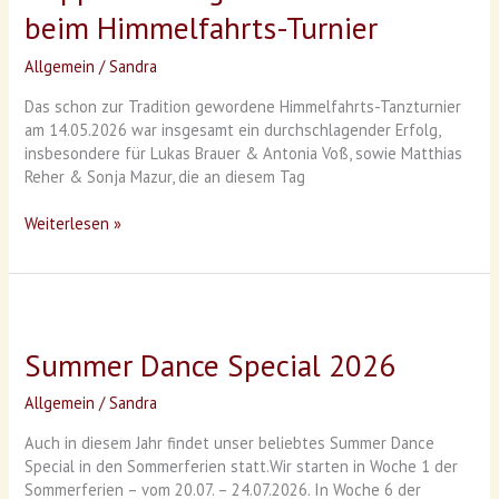
Tänzer
beim Himmelfahrts-Turnier
beim
Himmelfahrts-
Allgemein
/
Sandra
Turnier
Das schon zur Tradition gewordene Himmelfahrts-Tanzturnier
am 14.05.2026 war insgesamt ein durchschlagender Erfolg,
insbesondere für Lukas Brauer & Antonia Voß, sowie Matthias
Reher & Sonja Mazur, die an diesem Tag
Weiterlesen »
Summer
Dance
Summer Dance Special 2026
Special
2026
Allgemein
/
Sandra
Auch in diesem Jahr findet unser beliebtes Summer Dance
Special in den Sommerferien statt.Wir starten in Woche 1 der
Sommerferien – vom 20.07. – 24.07.2026. In Woche 6 der