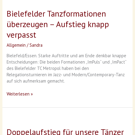
Tanzformationen
Bielefelder Tanzformationen
überzeugen
–
überzeugen – Aufstieg knapp
Aufstieg
knapp
verpasst
verpasst
Allgemein
/
Sandra
Bielefeld/Essen. Starke Auftritte und am Ende denkbar knappe
Entscheidungen: Die beiden Formationen „ImPuls“ und „ImPact“
des Bielefelder TC Metropol haben bei den
Relegationsturnieren im Jazz- und Modern/Contemporary-Tanz
auf sich aufmerksam gemacht.
Weiterlesen »
Doppelaufstieg
für
Doppelaufstieg für unsere Tänzer
unsere